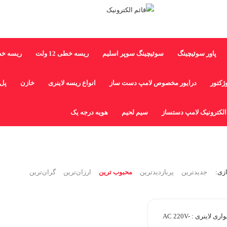
پاور سوئیچینگ
سوئیچینگ سوپر اسلیم
ریسه خطی 12 ولت
ریسه خطی 20
ژکتور
درایور مخصوص لامپ دست ساز
انواع ریسه لاینری
خازن
پل 
لکترونیک لامپ دستساز
سیم لحیم
هویه درجه یک
زی:
جدیدترین
پربازدیدترین
محبوب ترین
ارزان‌ترین
گران‌ترین
ریسه نواری لاینری : AC 220V-