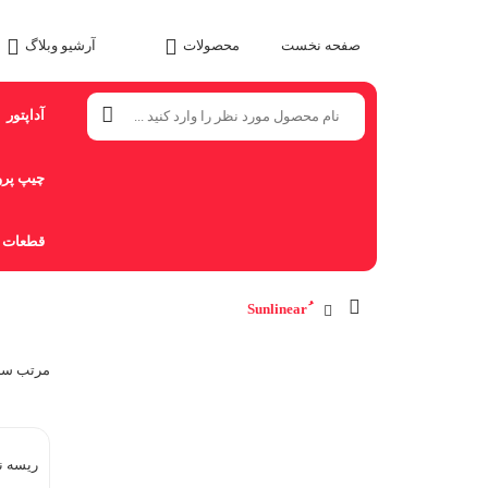
صفحه نخست
محصولات
آرشیو وبلاگ
آداپتور
چیپ پرو
قطعات ا
مرتب‌ سا